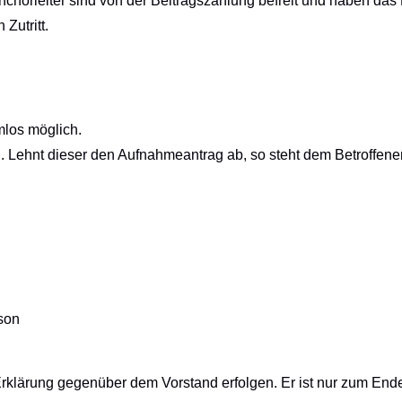
nchorleiter sind von der Beitragszahlung befreit und haben da
Zutritt.
mlos möglich.
. Lehnt dieser den Aufnahmeantrag ab, so steht dem Betroffen
rson
che Erklärung gegenüber dem Vorstand erfolgen. Er ist nur zum En